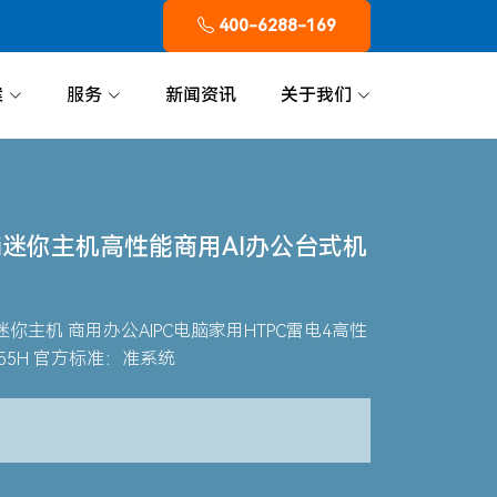
400-6288-169
案
服务
新闻资讯
关于我们
mini迷你主机高性能商用AI办公台式机
TRA迷你主机 商用办公AIPC电脑家用HTPC雷电4高性
-255H 官方标准：准系统